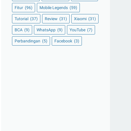
Fitur
(96)
Mobile Legends
(59)
Tutorial
(37)
Review
(31)
Xiaomi
(31)
BCA
(9)
WhatsApp
(9)
YouTube
(7)
Perbandingan
(5)
Facebook
(3)