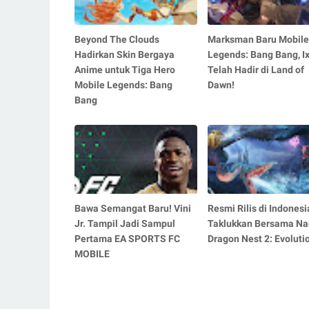
Beyond The Clouds
Marksman Baru Mobile
Hadirkan Skin Bergaya
Legends: Bang Bang, Ix
Anime untuk Tiga Hero
Telah Hadir di Land of
Mobile Legends: Bang
Dawn!
Bang
Bawa Semangat Baru! Vini
Resmi Rilis di Indonesi
Jr. Tampil Jadi Sampul
Taklukkan Bersama Na
Pertama EA SPORTS FC
Dragon Nest 2: Evoluti
MOBILE