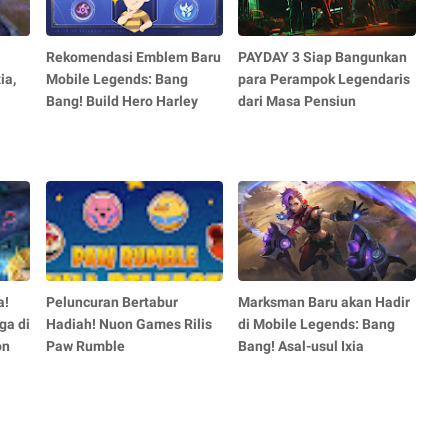
Rekomendasi Emblem Baru
PAYDAY 3 Siap Bangunkan
ia,
Mobile Legends: Bang
para Perampok Legendaris
Bang! Build Hero Harley
dari Masa Pensiun
a!
Peluncuran Bertabur
Marksman Baru akan Hadir
ga di
Hadiah! Nuon Games Rilis
di Mobile Legends: Bang
on
Paw Rumble
Bang! Asal-usul Ixia