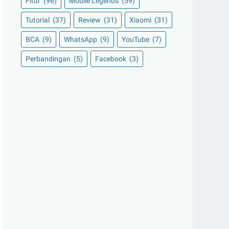
Fitur
(96)
Mobile Legends
(59)
Tutorial
(37)
Review
(31)
Xiaomi
(31)
BCA
(9)
WhatsApp
(9)
YouTube
(7)
Perbandingan
(5)
Facebook
(3)