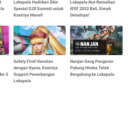
t
Lokapala Hadirkan Skin
Lokapala Ikut Ramaikan
la
Spesial G20 Summit untuk
IESF 2022 Bali, Simak
Ksatriya Mavell
Detailnya!
Safety First! Kenalan
Nanjan Sang Pangeran
dengan Vyana, Ksatriya
Pukung Himba Telah
ke-2
Support Penerbangan
Bergabung ke Lokapala
Lokapala