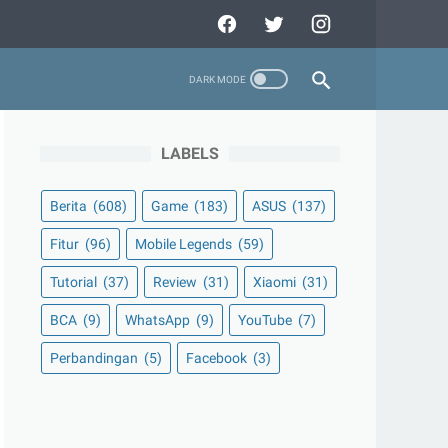
LABELS
Berita
(608)
Game
(183)
ASUS
(137)
Fitur
(96)
Mobile Legends
(59)
Tutorial
(37)
Review
(31)
Xiaomi
(31)
BCA
(9)
WhatsApp
(9)
YouTube
(7)
Perbandingan
(5)
Facebook
(3)