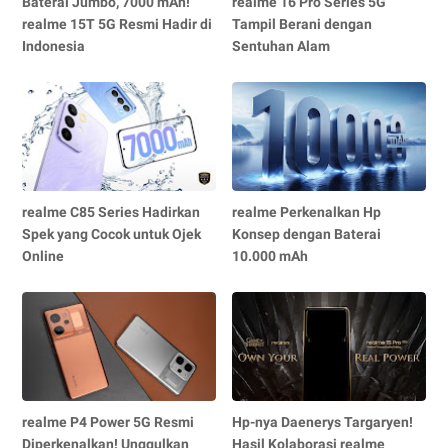
Baterai Jumbo, 7000 mAh!
realme 16 Pro Series 5G
realme 15T 5G Resmi Hadir di
Tampil Berani dengan
Indonesia
Sentuhan Alam
realme C85 Series Hadirkan
realme Perkenalkan Hp
Spek yang Cocok untuk Ojek
Konsep dengan Baterai
Online
10.000 mAh
realme P4 Power 5G Resmi
Hp-nya Daenerys Targaryen!
Diperkenalkan! Unggulkan
Hasil Kolaborasi realme