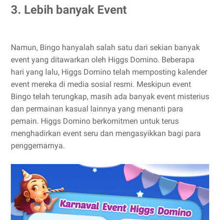
3. Lebih banyak Event
Namun, Bingo hanyalah salah satu dari sekian banyak
event yang ditawarkan oleh Higgs Domino. Beberapa
hari yang lalu, Higgs Domino telah memposting kalender
event mereka di media sosial resmi. Meskipun event
Bingo telah terungkap, masih ada banyak event misterius
dan permainan kasual lainnya yang menanti para
pemain. Higgs Domino berkomitmen untuk terus
menghadirkan event seru dan mengasyikkan bagi para
penggemarnya.