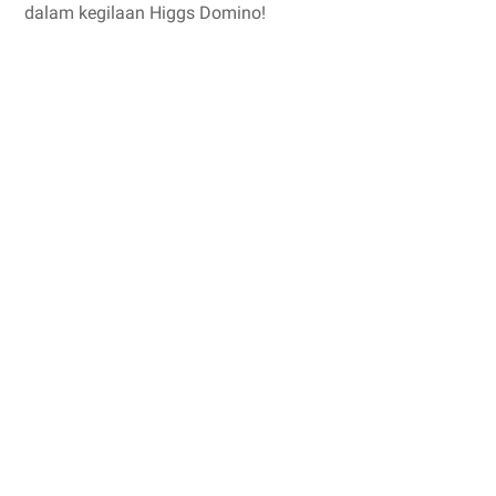
dalam kegilaan Higgs Domino!