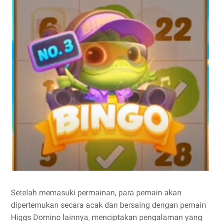
Setelah memasuki permainan, para pemain akan
dipertemukan secara acak dan bersaing dengan pemain
Higgs Domino lainnya, menciptakan pengalaman yang