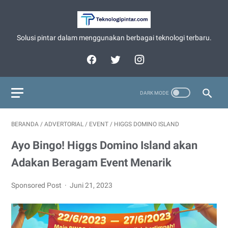
Solusi pintar dalam menggunakan berbagai teknologi terbaru.
BERANDA
/
ADVERTORIAL
/
EVENT
/
HIGGS DOMINO ISLAND
Ayo Bingo! Higgs Domino Island akan
Adakan Beragam Event Menarik
Sponsored Post
Juni 21, 2023