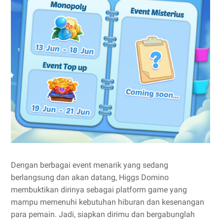
Dengan berbagai event menarik yang sedang
berlangsung dan akan datang, Higgs Domino
membuktikan dirinya sebagai platform game yang
mampu memenuhi kebutuhan hiburan dan kesenangan
para pemain. Jadi, siapkan dirimu dan bergabunglah