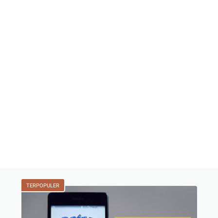
TERPOPULER