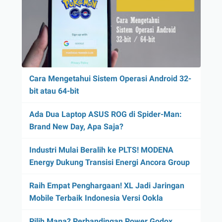
Cara Mengetahui Sistem Operasi Android 32-
bit atau 64-bit
Ada Dua Laptop ASUS ROG di Spider-Man:
Brand New Day, Apa Saja?
Industri Mulai Beralih ke PLTS! MODENA
Energy Dukung Transisi Energi Ancora Group
Raih Empat Penghargaan! XL Jadi Jaringan
Mobile Terbaik Indonesia Versi Ookla
Pilih Mana? Perbandingan Power Godox