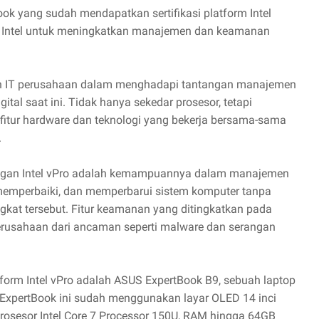
ook yang sudah mendapatkan sertifikasi platform Intel
h Intel untuk meningkatkan manajemen dan keamanan
an IT perusahaan dalam menghadapi tantangan manajemen
al saat ini. Tidak hanya sekedar prosesor, tetapi
r-fitur hardware dan teknologi yang bekerja bersama-sama
.
ngan Intel vPro adalah kemampuannya dalam manajemen
 memperbaiki, dan memperbarui sistem komputer tanpa
gkat tersebut. Fitur keamanan yang ditingkatkan pada
perusahaan dari ancaman seperti malware dan serangan
orm Intel vPro adalah ASUS ExpertBook B9, sebuah laptop
ni ExpertBook ini sudah menggunakan layar OLED 14 inci
prosesor Intel Core 7 Processor 150U, RAM hingga 64GB