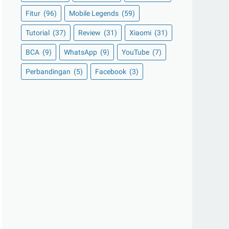
Fitur
(96)
Mobile Legends
(59)
Tutorial
(37)
Review
(31)
Xiaomi
(31)
BCA
(9)
WhatsApp
(9)
YouTube
(7)
Perbandingan
(5)
Facebook
(3)