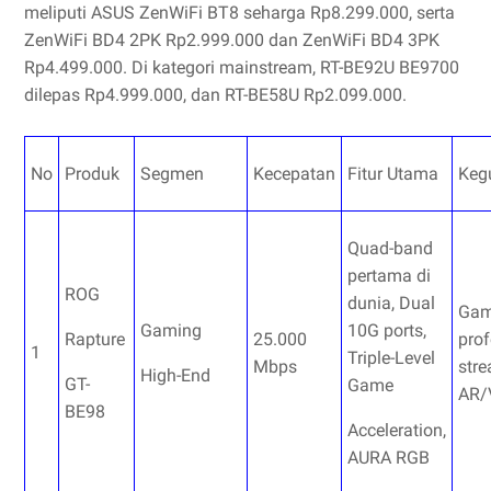
meliputi ASUS ZenWiFi BT8 seharga Rp8.299.000, serta
ZenWiFi BD4 2PK Rp2.999.000 dan ZenWiFi BD4 3PK
Rp4.499.000. Di kategori mainstream, RT-BE92U BE9700
dilepas Rp4.999.000, dan RT-BE58U Rp2.099.000.
No
Produk
Segmen
Kecepatan
Fitur Utama
Keg
Quad-band
pertama di
ROG
dunia, Dual
Gam
Gaming
10G ports,
Rapture
25.000
prof
1
Triple-Level
Mbps
stre
High-End
GT-
Game
AR/
BE98
Acceleration,
AURA RGB