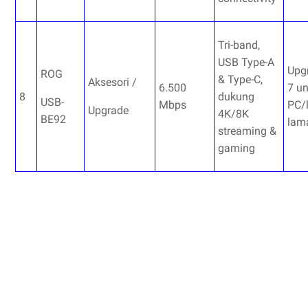
Tri-band,
USB Type-A
Upg
ROG
& Type-C,
Aksesori /
6.500
7 u
8
dukung
USB-
Mbps
PC/
Upgrade
4K/8K
BE92
lam
streaming &
gaming