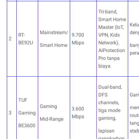
Tri-band,
Smart Home
Kel
Master (IoT,
Mainstream/
den
RT-
9.700
VPN, Kids
2
BE92U
Mbps
Network),
Smart Home
ban
AiProtection
per
Pro tanpa
biaya
Dual-band,
DFS
Gam
TUF
channels,
Gaming
mem
3.600
tiga mode
3
Gaming
rout
Mbps
gaming,
Mid-Range
tan
BE3600
lapisan
stab
nanokarbon