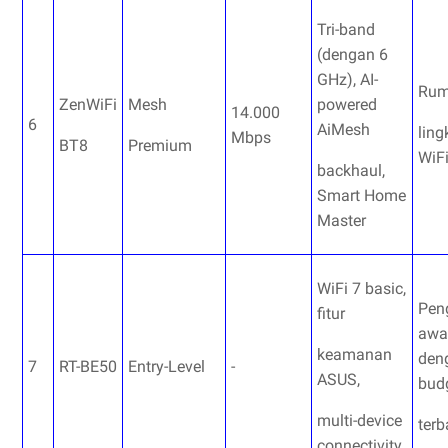
Tri-band
(dengan 6
GHz), AI-
Rum
ZenWiFi
Mesh
powered
14.000
6
AiMesh
lin
Mbps
BT8
Premium
WiF
backhaul,
Smart Home
Master
WiFi 7 basic,
Pen
fitur
awal
keamanan
den
7
RT-BE50
Entry-Level
-
ASUS,
bud
multi-device
terb
connectivity