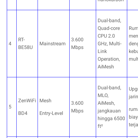
Dual-band,
Quad-core
Ru
CPU 2.0
men
RT-
3.600
4
Mainstream
GHz, Multi-
den
BE58U
Mbps
Link
keb
Operation,
mult
AiMesh
Dual-band,
Upg
MLO,
jari
ZenWiFi
Mesh
3.600
AiMesh,
5
rum
Mbps
jangkauan
BD4
Entry-Level
bia
hingga 6500
terj
ft²