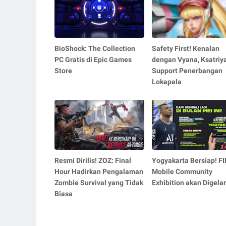
BioShock: The Collection
Safety First! Kenalan
PC Gratis di Epic Games
dengan Vyana, Ksatriy
Store
Support Penerbangan
Lokapala
Resmi Dirilis! ZOZ: Final
Yogyakarta Bersiap! FI
Hour Hadirkan Pengalaman
Mobile Community
Zombie Survival yang Tidak
Exhibition akan Digelar
Biasa