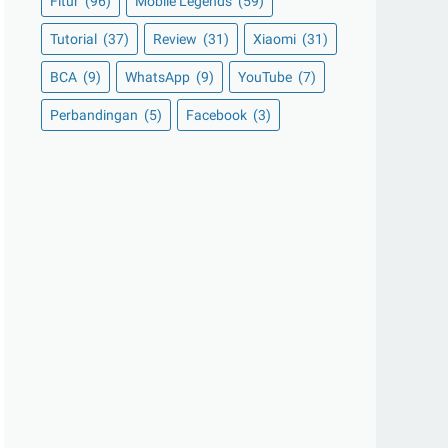
Fitur
(96)
Mobile Legends
(59)
Tutorial
(37)
Review
(31)
Xiaomi
(31)
BCA
(9)
WhatsApp
(9)
YouTube
(7)
Perbandingan
(5)
Facebook
(3)