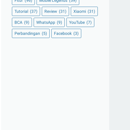
Fitur
(96)
Mobile Legends
(59)
Tutorial
(37)
Review
(31)
Xiaomi
(31)
BCA
(9)
WhatsApp
(9)
YouTube
(7)
Perbandingan
(5)
Facebook
(3)