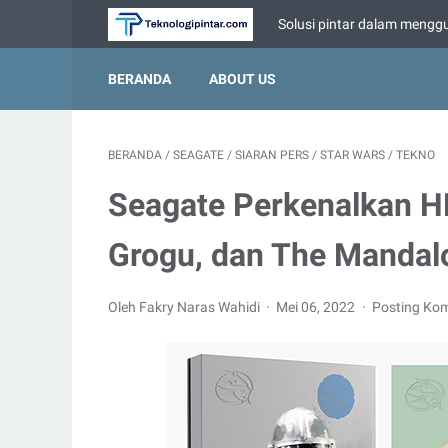
Solusi pintar dalam menggu
BERANDA
ABOUT US
BERANDA
/
SEAGATE
/
SIARAN PERS
/
STAR WARS
/
TEKNO
Seagate Perkenalkan HD
Grogu, dan The Mandal
Oleh Fakry Naras Wahidi
Mei 06, 2022
Posting Ko