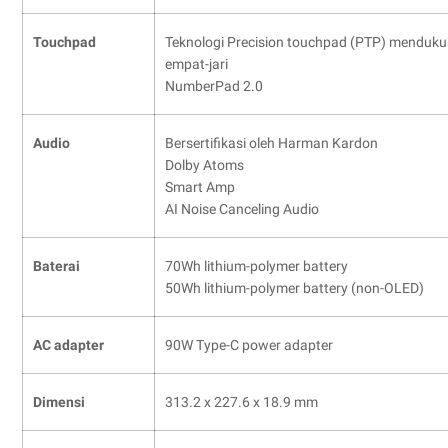
Touchpad
Teknologi Precision touchpad (PTP) menduku
empat-jari
NumberPad 2.0
Audio
Bersertifikasi oleh Harman Kardon
Dolby Atoms
Smart Amp
AI Noise Canceling Audio
Baterai
70Wh lithium-polymer battery
50Wh lithium-polymer battery (non-OLED)
AC adapter
90W Type-C power adapter
Dimensi
313.2 x 227.6 x 18.9 mm