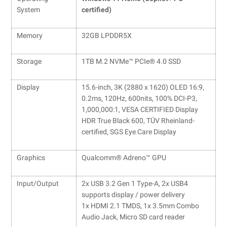
System
certified)
Memory
32GB LPDDR5X
Storage
1TB M.2 NVMe™ PCIe® 4.0 SSD
Display
15.6-inch, 3K (2880 x 1620) OLED 16:9,
0.2ms, 120Hz, 600nits, 100% DCI-P3,
1,000,000:1, VESA CERTIFIED Display
HDR True Black 600, TÜV Rheinland-
certified, SGS Eye Care Display
Graphics
Qualcomm® Adreno™ GPU
Input/Output
2x USB 3.2 Gen 1 Type-A, 2x USB4
supports display / power delivery
1x HDMI 2.1 TMDS, 1x 3.5mm Combo
Audio Jack, Micro SD card reader