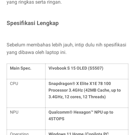
yang ringkas serta ringan.
Spesifikasi Lengkap
Sebelum membahas lebih jauh, intip dulu nih spesifikasi
yang dibawa oleh laptop ini.
Main Spec.
Vivobook S 15 OLED (S5507)
CPU
Snapdragon® X Elite X1E 78 100
Processor 3.4GHz (42MB Cache, up to
3.4GHz, 12 cores, 12 Threads)
NPU
Qualcomm® Hexagon™ NPU up to
45TOPS
Operating
Windows 1
1 Home (Copilot+ PC