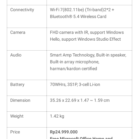
Connectivity
Wi-Fi 7(802.11be) (Tri-band)2*2 +
Bluetooth® 5.4 Wireless Card
Camera
FHD camera with IR, support Windows
Hello, support Windows Studio Effect
Audio
Smart Amp Technology, Built-in speaker,
Built-in array microphone,
harman/kardon certified
Battery
70WHrs, 3S1P, 3-cell Li-ion
Dimension
35.26 x 22.69 x 1.47 ~ 1.59 cm
Weight
1.42 kg
Price
Rp24.999.000
Free Microsoft Office Home and