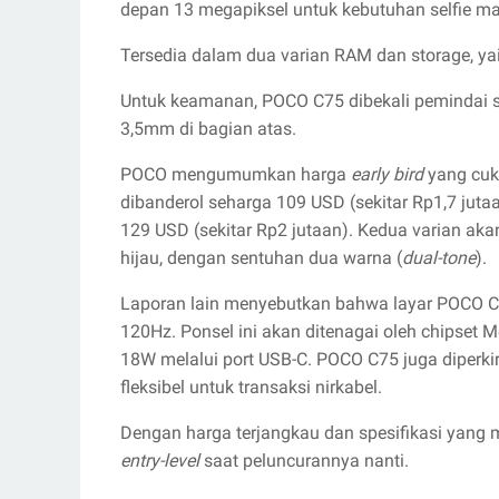
depan 13 megapiksel untuk kebutuhan selfie ma
Tersedia dalam dua varian RAM dan storage, 
Untuk keamanan, POCO C75 dibekali pemindai sid
3,5mm di bagian atas.
POCO mengumumkan harga
early bird
yang cuk
dibanderol seharga 109 USD (sekitar Rp1,7 juta
129 USD (sekitar Rp2 jutaan). Kedua varian akan
hijau, dengan sentuhan dua warna (
dual-tone
).
Laporan lain menyebutkan bahwa layar POCO 
120Hz. Ponsel ini akan ditenagai oleh chipset
18W melalui port USB-C. POCO C75 juga diperk
fleksibel untuk transaksi nirkabel.
Dengan harga terjangkau dan spesifikasi yang 
entry-level
saat peluncurannya nanti.