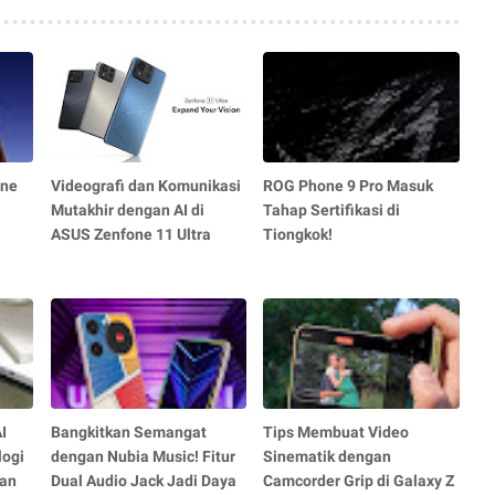
one
Videografi dan Komunikasi
ROG Phone 9 Pro Masuk
Mutakhir dengan AI di
Tahap Sertifikasi di
ASUS Zenfone 11 Ultra
Tiongkok!
I
Bangkitkan Semangat
Tips Membuat Video
logi
dengan Nubia Music! Fitur
Sinematik dengan
dan
Dual Audio Jack Jadi Daya
Camcorder Grip di Galaxy Z