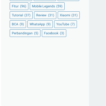
Fitur
(96)
Mobile Legends
(59)
Tutorial
(37)
Review
(31)
Xiaomi
(31)
BCA
(9)
WhatsApp
(9)
YouTube
(7)
Perbandingan
(5)
Facebook
(3)