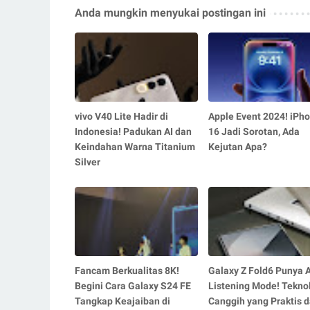
Anda mungkin menyukai postingan ini
vivo V40 Lite Hadir di
Apple Event 2024! iPh
Indonesia! Padukan AI dan
16 Jadi Sorotan, Ada
Keindahan Warna Titanium
Kejutan Apa?
Silver
Fancam Berkualitas 8K!
Galaxy Z Fold6 Punya A
Begini Cara Galaxy S24 FE
Listening Mode! Tekno
Tangkap Keajaiban di
Canggih yang Praktis 