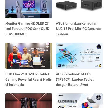
Monitor Gaming 4K OLED 27
ASUS Umumkan Kehadiran
Inci Terbaru! ROG Strix OLED
NUC 15 Pro! Mini PC Generasi
XG27UCDMG
Terbaru
ROG Flow Z13 GZ302: Tablet
ASUS Vivobook 14 Flip
Gaming Powerful Resmi Hadir
(TP3407): Laptop Tablet
di Indonesia
dengan Baterai Awet