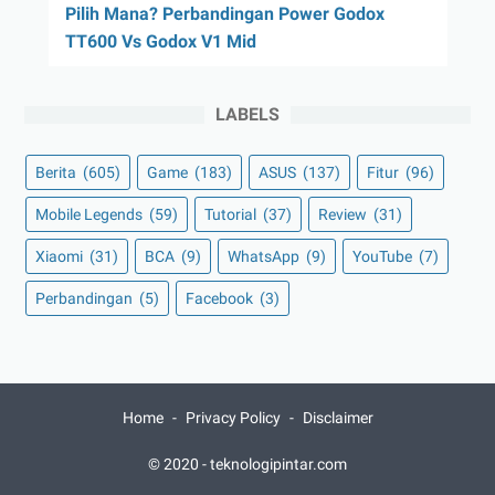
Pilih Mana? Perbandingan Power Godox
TT600 Vs Godox V1 Mid
LABELS
Berita
(605)
Game
(183)
ASUS
(137)
Fitur
(96)
Mobile Legends
(59)
Tutorial
(37)
Review
(31)
Xiaomi
(31)
BCA
(9)
WhatsApp
(9)
YouTube
(7)
Perbandingan
(5)
Facebook
(3)
Home
Privacy Policy
Disclaimer
© 2020 -
teknologipintar.com