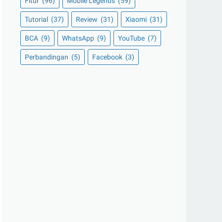
Fitur
(96)
Mobile Legends
(59)
Tutorial
(37)
Review
(31)
Xiaomi
(31)
BCA
(9)
WhatsApp
(9)
YouTube
(7)
Perbandingan
(5)
Facebook
(3)