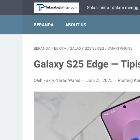
Solusi pintar dalam menggu
BERANDA
ABOUT US
BERANDA
/
BERITA
/
GALAXY S25 SERIES
/
SMARTPHONE
Galaxy S25 Edge — Tipi
Oleh Fakry Naras Wahidi
Juni 25, 2025
Posting Ko