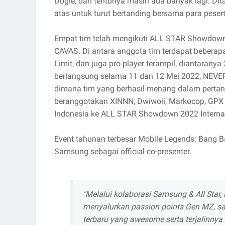
Dogie, dan tentunya masih ada banyak lagi. Dit
atas untuk turut bertanding bersama para pese
Empat tim telah mengikuti ALL STAR Showdow
CAVAS. Di antara anggota tim terdapat beberapa 
Limit, dan juga pro player terampil, diantarany
berlangsung selama 11 dan 12 Mei 2022, NEV
dimana tim yang berhasil menang dalam pertan
beranggotakan XINNN, Dwiwoii, Markocop, GPX 
Indonesia ke ALL STAR Showdown 2022 Internat
Event tahunan terbesar Mobile Legends: Bang B
Samsung sebagai official co-presenter.
"Melalui kolaborasi Samsung & All Star,
menyalurkan passion points Gen MZ, sa
terbaru yang awesome serta terjalinny