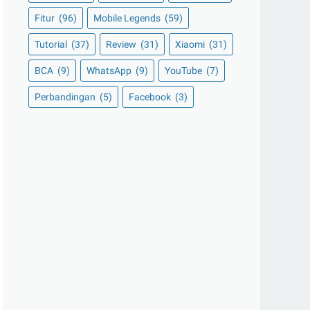
Fitur
(96)
Mobile Legends
(59)
Tutorial
(37)
Review
(31)
Xiaomi
(31)
BCA
(9)
WhatsApp
(9)
YouTube
(7)
Perbandingan
(5)
Facebook
(3)