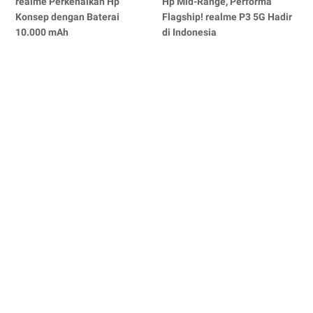
realme Perkenalkan Hp
Hp Mid-Range, Performa
Konsep dengan Baterai
Flagship! realme P3 5G Hadir
10.000 mAh
di Indonesia