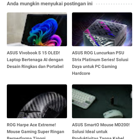
Anda mungkin menyukai postingan ini
ASUS Vivobook S 15 OLED!
ASUS ROG Luncurkan PSU
Laptop Bertenaga AI dengan
Strix Platinum Series! Solusi
Desain Ringkas dan Portabel
Daya untuk PC Gaming
Hardcore
ROG Harpe Ace Extreme!
ASUS SmartO Mouse MD200!
Mouse Gaming Super Ringan
Solusi Ideal untuk
Berperforma Tinggi
Produktivitas Tanpa Kabel