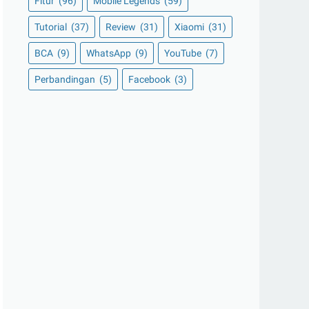
Fitur
(96)
Mobile Legends
(59)
Tutorial
(37)
Review
(31)
Xiaomi
(31)
BCA
(9)
WhatsApp
(9)
YouTube
(7)
Perbandingan
(5)
Facebook
(3)